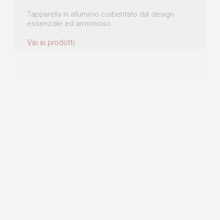
Tapparella in alluminio coibentato dal design
essenziale ed armonioso
Vai ai prodotti
TAPPARELLE
PETIT 30
Maggiore aerazione e maggiore ingresso della
luce solare
Vai ai prodotti
TAPPARELLE
SICURTAPP