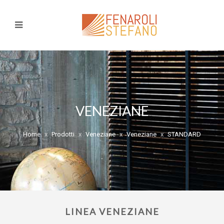
VENEZIANE
Home
Prodotti
Veneziane
Veneziane
STANDARD
LINEA VENEZIANE