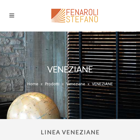
VENEZIANE
Home
Prodotti
Veneziane
VENEZIANE
LINEA VENEZIANE