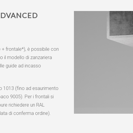
ADVANCED
+ frontale*), è possibile con
ro il modello di zanzariera
lle guide ad incasso
rio 1013 (fino ad esaurimento
aco 9005). Per i frontali si
pure richiedere un RAL
 data di conferma ordine).