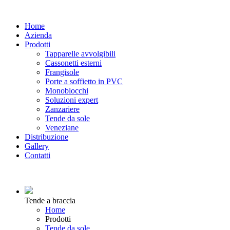
Home
Azienda
Prodotti
Tapparelle avvolgibili
Cassonetti esterni
Frangisole
Porte a soffietto in PVC
Monoblocchi
Soluzioni expert
Zanzariere
Tende da sole
Veneziane
Distribuzione
Gallery
Contatti
Tende a braccia
Home
Prodotti
Tende da sole