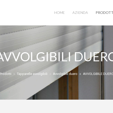
HOME
AZIENDA
PRODOTT
AVVOLGIBILI DUER
Prodotti
Tapparelle avvolgibili
Avvolgibili duero
AVVOLGIBILE DUERO 