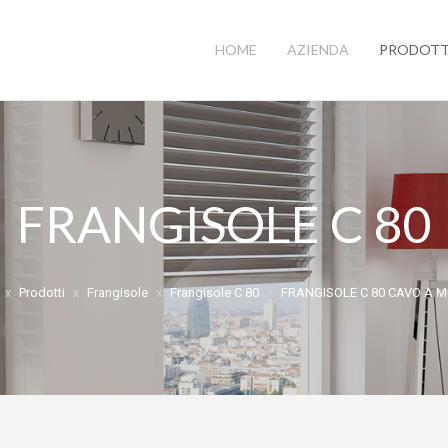
HOME
AZIENDA
PRODOTT
FRANGISOLE C 80
Prodotti
Frangisole
Frangisole C 80
FRANGISOLE C 80 CAVO A 