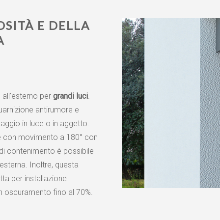
SITÀ E DELLA
A
 all'esterno per
grandi luci
.
arnizione antirumore e
taggio in luce o in aggetto.
ne con movimento a 180° con
di contenimento è possibile
esterna. Inoltre, questa
ta per installazione
un oscuramento fino al 70%.